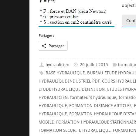
object
Cont
Partager :
Partager
hydraulicien
20 juillet 2015
formatio
BASE HYDRAULIQUE
,
BUREAU ETUDE HYDRAU
HYDRAULIQUE INDUSTRIEL PDF
,
COURS HYDRAULI
ETUDE HYDRAULIQUE DEFINITION
,
ETUDES HYDRA
HYDRAULICIEN
,
formateurs hydraulique
,
formatio
HYDRAULIQUE
,
FORMATION DISTANCE ARTICLES
,
HYDRAULIQUE
,
FORMATION HYDRAULIQUE DISTA
MOBILE
,
FORMATION HYDRAULIQUE STATIONNAIR
FORMATION SECURITE HYDRAULIQUE
,
FORMATION