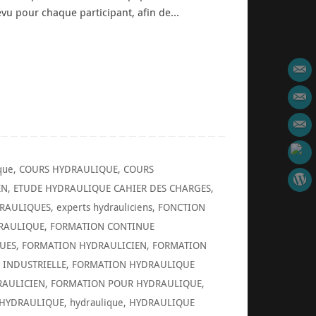
évu pour chaque participant, afin de…
que
,
COURS HYDRAULIQUE
,
COURS
EN
,
ETUDE HYDRAULIQUE CAHIER DES CHARGES
,
DRAULIQUES
,
experts hydrauliciens
,
FONCTION
RAULIQUE
,
FORMATION CONTINUE
UES
,
FORMATION HYDRAULICIEN
,
FORMATION
INDUSTRIELLE
,
FORMATION HYDRAULIQUE
AULICIEN
,
FORMATION POUR HYDRAULIQUE
,
 HYDRAULIQUE
,
hydraulique
,
HYDRAULIQUE