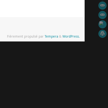
Fièrement propulsé par
Tempera
&
WordPress.