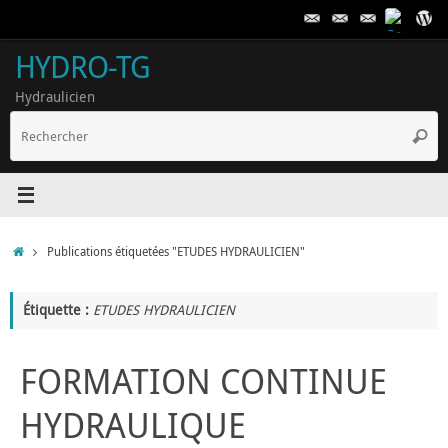
Passer
au
contenu
HYDRO-TG
Hydraulicien
R
Reche
p
:
Accueil
Publications étiquetées "ETUDES HYDRAULICIEN"
Étiquette :
ETUDES HYDRAULICIEN
FORMATION CONTINUE
HYDRAULIQUE