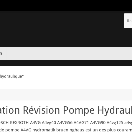
TG
 hydraulique"
tion Révision Pompe Hydrau
OSCH REXROTH A4VG A4vg40 A4VG56 A4VG71 A4VG90 A4vg125 a4vg1
e de pompe A4VG hydromatik brueninghaus est un des plus couramm