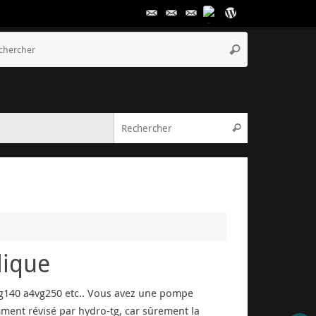
Recherche
Rechercher
pour
:
Recherche pou
Rechercher
lique
40 a4vg250 etc.. Vous avez une pompe
ent révisé par hydro-tg, car sûrement la