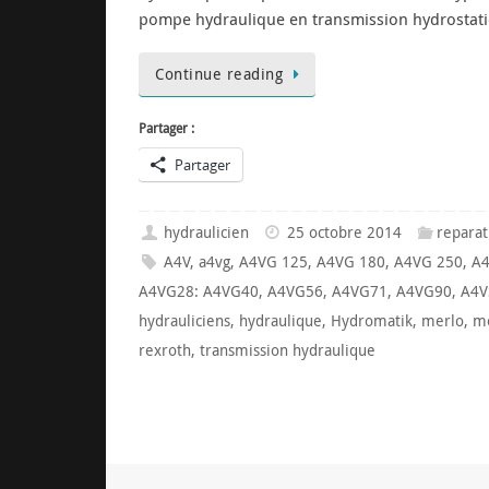
pompe hydraulique en transmission hydrostati
Continue reading
Partager :
Partager
hydraulicien
25 octobre 2014
repara
A4V
,
a4vg
,
A4VG 125
,
A4VG 180
,
A4VG 250
,
A4
A4VG28: A4VG40
,
A4VG56
,
A4VG71
,
A4VG90
,
A4V
hydrauliciens
,
hydraulique
,
Hydromatik
,
merlo
,
m
rexroth
,
transmission hydraulique