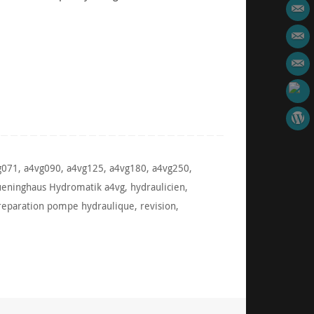
g071
,
a4vg090
,
a4vg125
,
a4vg180
,
a4vg250
,
ueninghaus Hydromatik a4vg
,
hydraulicien
,
reparation pompe hydraulique
,
revision
,