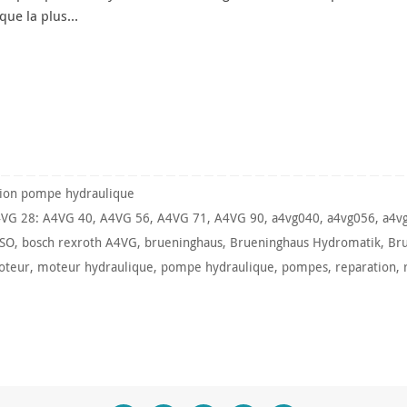
que la plus…
tion pompe hydraulique
VG 28: A4VG 40
,
A4VG 56
,
A4VG 71
,
A4VG 90
,
a4vg040
,
a4vg056
,
a4v
SO
,
bosch rexroth A4VG
,
brueninghaus
,
Brueninghaus Hydromatik
,
Br
oteur
,
moteur hydraulique
,
pompe hydraulique
,
pompes
,
reparation
,