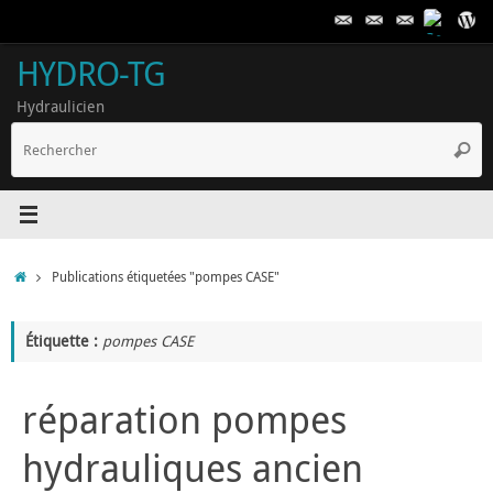
Passer
au
contenu
HYDRO-TG
Hydraulicien
R
Reche
p
:
Accueil
Publications étiquetées "pompes CASE"
Étiquette :
pompes CASE
réparation pompes
hydrauliques ancien