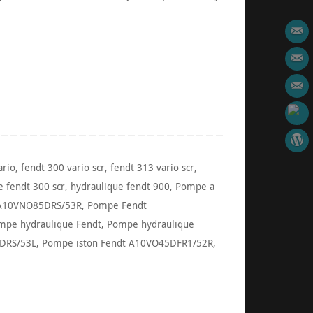
ario
,
fendt 300 vario scr
,
fendt 313 vario scr
,
e fendt 300 scr
,
hydraulique fendt 900
,
Pompe a
A10VNO85DRS/53R
,
Pompe Fendt
mpe hydraulique Fendt
,
Pompe hydraulique
8DRS/53L
,
Pompe iston Fendt A10VO45DFR1/52R
,