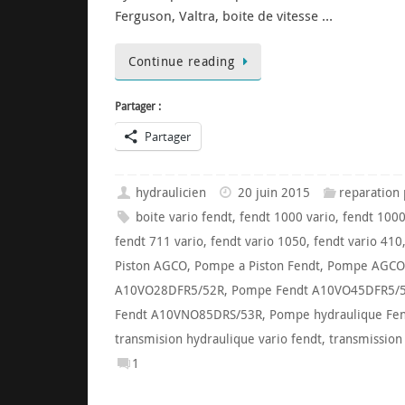
Ferguson, Valtra, boite de vitesse …
Continue reading
Partager :
Partager
hydraulicien
20 juin 2015
reparation
boite vario fendt
,
fendt 1000 vario
,
fendt 1000
fendt 711 vario
,
fendt vario 1050
,
fendt vario 410
Piston AGCO
,
Pompe a Piston Fendt
,
Pompe AGCO
A10VO28DFR5/52R
,
Pompe Fendt A10VO45DFR5/
Fendt A10VNO85DRS/53R
,
Pompe hydraulique Fe
transmision hydraulique vario fendt
,
transmission 
1