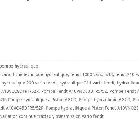
 pompe hydraulique
 vario fiche technique hydraulique
,
fendt 1000 vario fs13
,
fendt 210 v
,
hydraulique 200 vario fendt
,
hydraulique 211 vario fendt
,
hydrauliqu
 A10VO28DFR1/52R
,
Pompe Fendt A10VNO63DFR5/52
,
Pompe Fendt 
52R
,
Pompe hydraulique a Piston AGCO
,
Pompe hydraulique AGCO
,
Po
ndt A10VO45DFR5/52R
,
Pompe hydraulkique à Piston Fendt A10VNO2
variation continue tracteur
,
transmission vario fendt