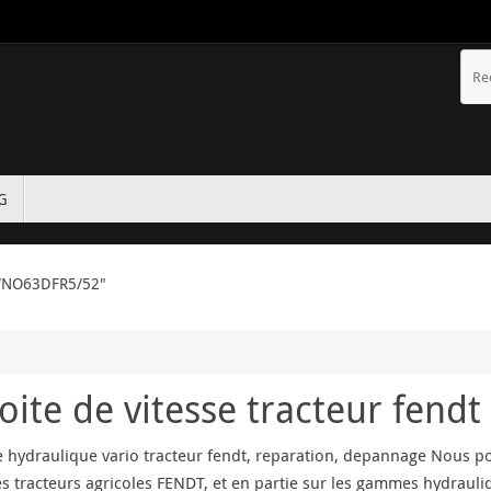
TG
0VNO63DFR5/52"
ite de vitesse tracteur fendt
te hydraulique vario tracteur fendt, reparation, depannage Nous p
es tracteurs agricoles FENDT, et en partie sur les gammes hydrau