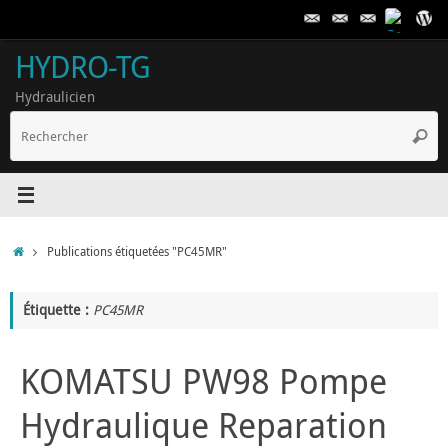
Passer
au
contenu
HYDRO-TG
Hydraulicien
R
Reche
p
:
Accueil
Publications étiquetées "PC45MR"
Étiquette :
PC45MR
KOMATSU PW98 Pompe
Hydraulique Reparation