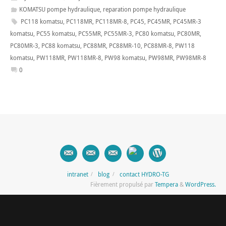
KOMATSU pompe hydraulique
,
reparation pompe hydraulique
PC118 komatsu
,
PC118MR
,
PC118MR-8
,
PC45
,
PC45MR
,
PC45MR-3
komatsu
,
PC55 komatsu
,
PC55MR
,
PC55MR-3
,
PC80 komatsu
,
PC80MR
,
PC80MR-3
,
PC88 komatsu
,
PC88MR
,
PC88MR-10
,
PC88MR-8
,
PW118
komatsu
,
PW118MR
,
PW118MR-8
,
PW98 komatsu
,
PW98MR
,
PW98MR-8
0
intranet
blog
contact HYDRO-TG
Fièrement propulsé par
Tempera
&
WordPress.