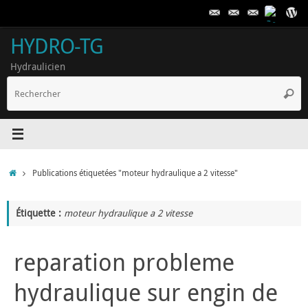
Passer
au
contenu
HYDRO-TG
Hydraulicien
R
Reche
p
:
Accueil
Publications étiquetées "moteur hydraulique a 2 vitesse"
Étiquette :
moteur hydraulique a 2 vitesse
reparation probleme
hydraulique sur engin de