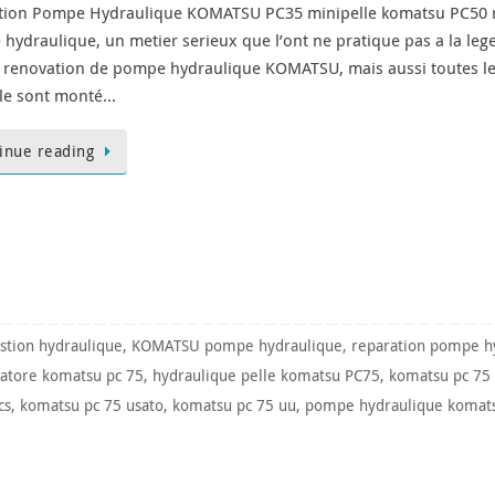
tion Pompe Hydraulique KOMATSU PC35 minipelle komatsu PC50 r
hydraulique, un metier serieux que l’ont ne pratique pas a la lege
a renovation de pompe hydraulique KOMATSU, mais aussi toutes 
le sont monté…
inue reading
stion hydraulique
,
KOMATSU pompe hydraulique
,
reparation pompe h
vatore komatsu pc 75
,
hydraulique pelle komatsu PC75
,
komatsu pc 75 
cs
,
komatsu pc 75 usato
,
komatsu pc 75 uu
,
pompe hydraulique komat