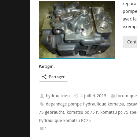
repara
pompe 
avec l
exemp
Cont
Partager :
Partager
hydraulicien
4 juillet 2015
forum que
depannage pompe hydraulique komatsu
,
esca
75 gebraucht
,
komatsu pc 75 r
,
komatsu pc 75 spe
hydraulique komatsu PC75
1