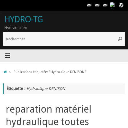
Passer
au
contenu
HYDRO-TG
Hydraulicien
R
Reche
p
:
Accueil
Publications étiquetées "Hydraulique DENISON"
Étiquette :
Hydraulique DENISON
reparation matériel
hydraulique toutes