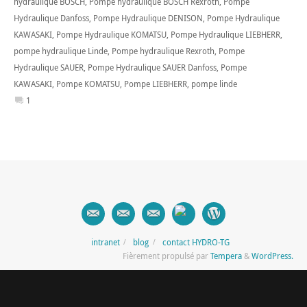
hydraulique BOSCH
,
Pompe hydraulique BOSCH Rexroth
,
Pompe
Hydraulique Danfoss
,
Pompe Hydraulique DENISON
,
Pompe Hydraulique
KAWASAKI
,
Pompe Hydraulique KOMATSU
,
Pompe Hydraulique LIEBHERR
,
pompe hydraulique Linde
,
Pompe hydraulique Rexroth
,
Pompe
Hydraulique SAUER
,
Pompe Hydraulique SAUER Danfoss
,
Pompe
KAWASAKI
,
Pompe KOMATSU
,
Pompe LIEBHERR
,
pompe linde
1
intranet
blog
contact HYDRO-TG
Fièrement propulsé par
Tempera
&
WordPress.