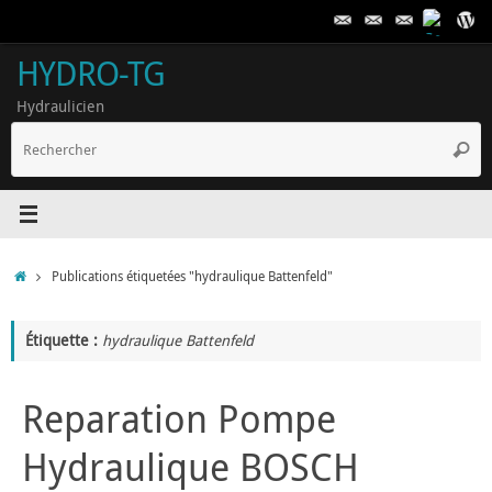
Passer
au
contenu
HYDRO-TG
Hydraulicien
R
Reche
p
:
Accueil
Publications étiquetées "hydraulique Battenfeld"
Étiquette :
hydraulique Battenfeld
Reparation Pompe
Hydraulique BOSCH