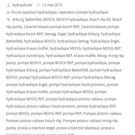
hydraulicien
13 mai 2015
forum question hydraulique
,
reparation pompe hydraulique
Arburg
,
Battenfeld
,
BOSCH
,
BOSCH hydraulique
,
bosch rkp 80
,
Bosch
rkp pump
,
Caracteristiques pompe bosch RKP
,
Caracteristiques pompe
hydraulique bosch RKP
,
Demag
,
Engel
,
hydraulique Arburg
,
hydraulique
Battenfeld
,
hydraulique BOSCH
,
hydraulique Demag
,
hydraulique Engel
,
hydraulique Krauss maffei
,
hydraulique MOOG
,
hydraulique MOOG RKP
,
hydraulique numérique
,
hydraulique RKP
,
Krauss maffei
,
Moog
,
moog rkp
pump
,
pompe BOSCH
,
pompe BOSCH RKP
,
pompe hydraulique
,
pompe
hydraulique Arburg
,
pompe hydraulique Battenfeld
,
pompe hydraulique
BOSCH
,
pompe hydraulique BOSCH RKP
,
pompe hydraulique Demag
,
pompe hydraulique Engel
,
pompe hydraulique haute pression
,
pompe
hydraulique Krauss maffei
,
pompe hydraulique MOOG
,
pompe
hydraulique MOOG RKP
,
pompe hydraulique pistons radiaux
,
pompe
hydraulique pistons radiaux haute pression
,
pompe hydraulique RKP
,
pompe MOOG
,
pompe MOOG RKP
,
pompe RKP
,
Pompes pistons radiaux
,
Pompes pistons radiaux bosch rkp
,
Pompes pistons radiaux moog rkp
pump
,
presse a injection engel
,
presse a injection plastique
,
presse a