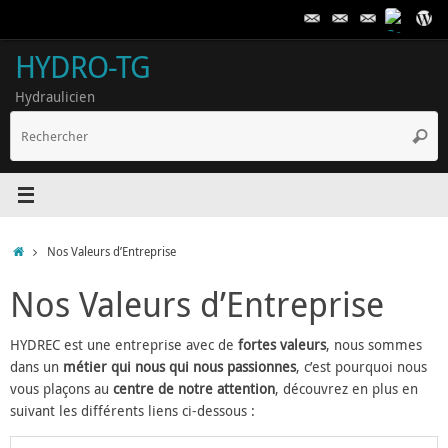
Passer
au
contenu
HYDRO-TG
Hydraulicien
R
Reche
p
:
Accueil
Nos Valeurs d’Entreprise
Nos Valeurs d’Entreprise
HYDREC est une entreprise avec de
fortes valeurs
, nous sommes
dans un
métier qui nous qui nous passionnes
, c’est pourquoi nous
vous plaçons au
centre de notre attention
, découvrez en plus en
suivant les différents liens ci-dessous :